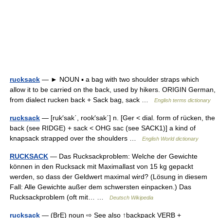
rucksack
— ► NOUN ▪ a bag with two shoulder straps which
allow it to be carried on the back, used by hikers. ORIGIN German,
from dialect rucken back + Sack bag, sack …
English terms dictionary
rucksack
— [ruk′sak΄, rook′sak΄] n. [Ger < dial. form of rücken, the
back (see RIDGE) + sack < OHG sac (see SACK1)] a kind of
knapsack strapped over the shoulders …
English World dictionary
RUCKSACK
— Das Rucksackproblem: Welche der Gewichte
können in den Rucksack mit Maximallast von 15 kg gepackt
werden, so dass der Geldwert maximal wird? (Lösung in diesem
Fall: Alle Gewichte außer dem schwersten einpacken.) Das
Rucksackproblem (oft mit… …
Deutsch Wikipedia
rucksack
— (BrE) noun ⇨ See also ↑backpack VERB +