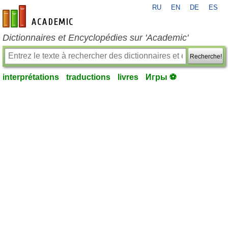
RU
EN
DE
ES
fr-academic.com
Dictionnaires et Encyclopédies sur 'Academic'
Recherche!
interprétations
traductions
livres
Игры ⚽