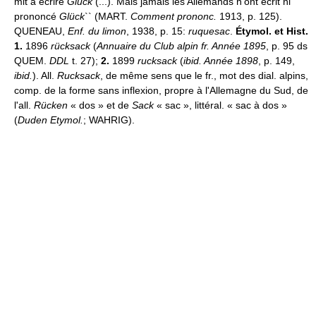
mit à écrire
Glück
(...). Mais jamais les Allemands n'ont écrit ni
prononcé
Glück
`` (MART.
Comment prononc.
1913, p. 125).
QUENEAU,
Enf. du limon
, 1938, p. 15:
ruquesac
.
Étymol. et Hist.
1.
1896
rücksack
(
Annuaire du Club alpin fr. Année 1895
, p. 95 ds
QUEM.
DDL
t. 27);
2.
1899
rucksack
(
ibid. Année 1898
, p. 149,
ibid.
). All.
Rucksack
, de même sens que le fr., mot des dial. alpins,
comp. de la forme sans inflexion, propre à l'Allemagne du Sud, de
l'all.
Rücken
« dos » et de
Sack
« sac », littéral. « sac à dos »
(
Duden Etymol.
; WAHRIG).