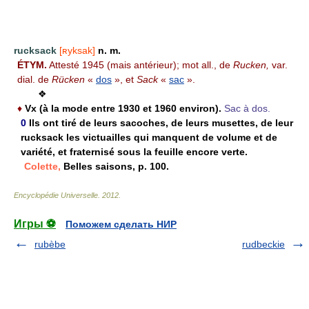
rucksack
[ʀyksak]
n. m.
ÉTYM.
Attesté 1945 (mais antérieur); mot all., de
Rucken,
var.
dial. de
Rücken
«
dos
», et
Sack
«
sac
».
❖
♦
Vx (à la mode entre 1930 et 1960 environ).
Sac à dos.
0
Ils ont tiré de leurs sacoches, de leurs musettes, de leur
rucksack les victuailles qui manquent de volume et de
variété, et fraternisé sous la feuille encore verte.
Colette,
Belles saisons, p. 100.
Encyclopédie Universelle
.
2012
.
Игры ⚽
Поможем сделать НИР
rubèbe
rudbeckie