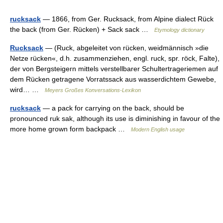
rucksack
— 1866, from Ger. Rucksack, from Alpine dialect Rück
the back (from Ger. Rücken) + Sack sack …
Etymology dictionary
Rucksack
— (Ruck, abgeleitet von rücken, weidmännisch »die
Netze rücken«, d.h. zusammenziehen, engl. ruck, spr. röck, Falte),
der von Bergsteigern mittels verstellbarer Schultertrageriemen auf
dem Rücken getragene Vorratssack aus wasserdichtem Gewebe,
wird… …
Meyers Großes Konversations-Lexikon
rucksack
— a pack for carrying on the back, should be
pronounced ruk sak, although its use is diminishing in favour of the
more home grown form backpack …
Modern English usage