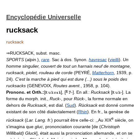
Encyclopédie Universelle
rucksack
rucksack
⇒RUCKSACK, subst. masc.
SPORTS
(
alpin.
),
rare
. Sac à dos. Synon.
havresac
(
vieilli
).
Un
homme singulier, couvert de tout un harnais neuf de montagne,
rucksack, piolet, rouleau de corde
(PEYRÉ,
Matterhorn
, 1939, p.
24).
C'est la marche à pied qui est dure (...) sous le poids des
rucksacks
(GENEVOIX,
Routes avent.
, 1958, p. 104).
Prononc. et Orth.:
[
], [
-]. En all.:
Rucksack
[
-]. La
forme du morph. init.,
Ruck-
, pour
Rück-
, la forme normale en
dehors de
Rucksack
, est dial. (
Sud
).
Rücksack
est donné comme
existant de son côté dialectalement (
Rhin
). En fr., la genèse de
e
rücksack
(
Lar. Lang. fr.
) pourrait être celle-ci: ,,Au XIX
siècle, on
s'imagina que
gluc
, prononciation courante [de (
Christoph
Willibald) Gluck
], était aussi la prononciation allemande, et on se