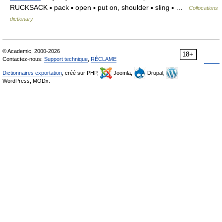
RUCKSACK ▪ pack ▪ open ▪ put on, shoulder ▪ sling ▪ …
Collocations
dictionary
© Academic, 2000-2026
18+
Contactez-nous:
Support technique
,
RÉCLAME
Dictionnaires exportation
, créé sur PHP,
Joomla,
Drupal,
WordPress, MODx.